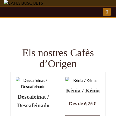
CAFES
BUSQUETS
Els nostres Cafès
d’Orígen
Kènia / Kénia
Descafeinat /
Des de
6,75
€
Descafeinado